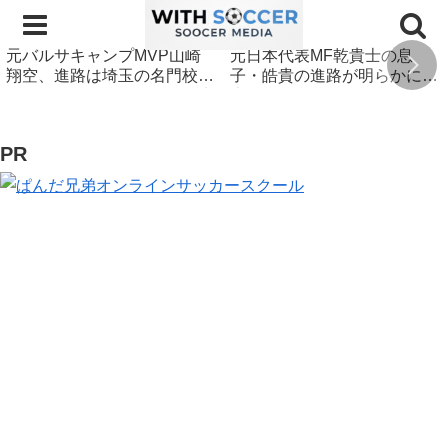
元バルサキャンプMVP山崎
元日本代表MF乾貴士の息
翔空、進路は埼玉の名門校！
子・皓貴の進路が明らかに！
アメージングアカデミーの先
大阪の強豪校へ進学
輩も在籍
PR