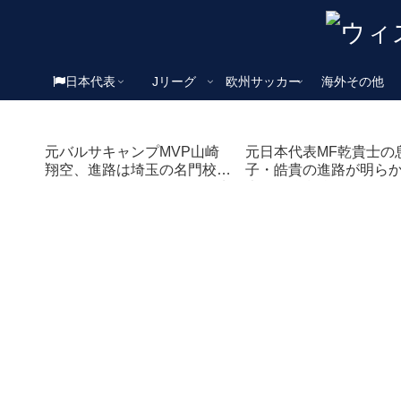
日本代表
Jリーグ
欧州サッカー
海外その他
元バルサキャンプMVP山崎
元日本代表MF乾貴士の
翔空、進路は埼玉の名門校！
子・皓貴の進路が明ら
アメージングアカデミーの先
大阪の強豪校へ進学
輩も在籍