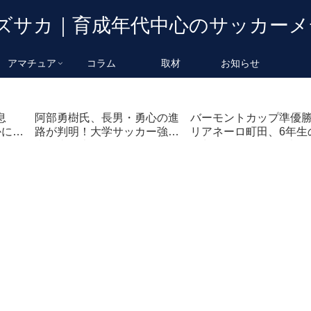
アマチュア
コラム
取材
お知らせ
息
阿部勇樹氏、長男・勇心の進
バーモントカップ準優
かに！
路が判明！大学サッカー強
リアネーロ町田、6年生
豪・東海大学へ進学
路判明。Fリーガー森岡
子の名前も