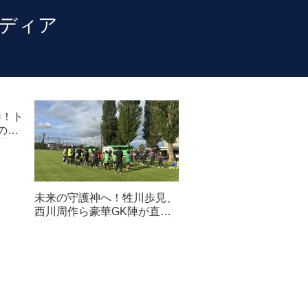
勝！ト
の進
薫息
未来の守護神へ！牲川歩見、
西川周作ら豪華GK陣が直接
指導。GK labクリニックを密
着取材