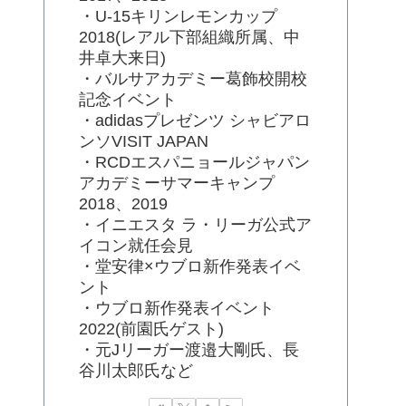
・U-15キリンレモンカップ
2018(レアル下部組織所属、中
井卓大来日)
・バルサアカデミー葛飾校開校
記念イベント
・adidasプレゼンツ シャビアロ
ンソVISIT JAPAN
・RCDエスパニョールジャパン
アカデミーサマーキャンプ
2018、2019
・イニエスタ ラ・リーガ公式ア
イコン就任会見
・堂安律×ウブロ新作発表イベ
ント
・ウブロ新作発表イベント
2022(前園氏ゲスト)
・元Jリーガー渡邉大剛氏、長
谷川太郎氏など