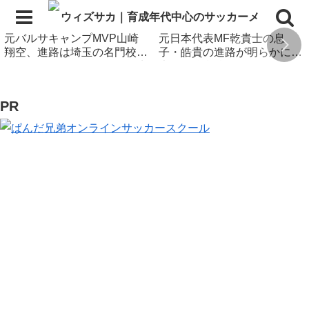
元バルサキャンプMVP山崎
元日本代表MF乾貴士の息
翔空、進路は埼玉の名門校！
子・皓貴の進路が明らかに！
アメージングアカデミーの先
大阪の強豪校へ進学
輩も在籍
PR