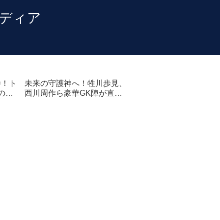
勝！ト
未来の守護神へ！牲川歩見、
の進
西川周作ら豪華GK陣が直接
薫息
指導。GK labクリニックを密
着取材