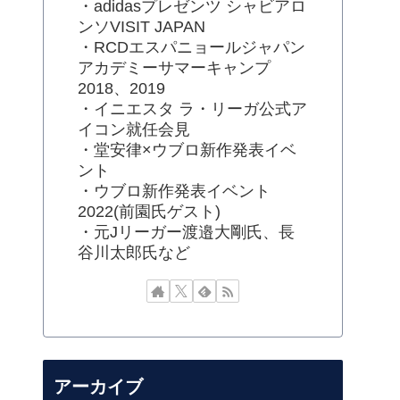
・adidasプレゼンツ シャビアロ
ンソVISIT JAPAN
・RCDエスパニョールジャパン
アカデミーサマーキャンプ
2018、2019
・イニエスタ ラ・リーガ公式ア
イコン就任会見
・堂安律×ウブロ新作発表イベ
ント
・ウブロ新作発表イベント
2022(前園氏ゲスト)
・元Jリーガー渡邉大剛氏、長
谷川太郎氏など
アーカイブ