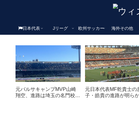
日本代表
Jリーグ
欧州サッカー
海外その他
元バルサキャンプMVP山崎
元日本代表MF乾貴士の
翔空、進路は埼玉の名門校！
子・皓貴の進路が明ら
アメージングアカデミーの先
大阪の強豪校へ進学
輩も在籍