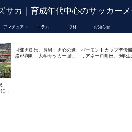
アマチュア
コラム
取材
お知らせ
阿部勇樹氏、長男・勇心の進
バーモントカップ準優
路が判明！大学サッカー強
リアネーロ町田、6年生
豪・東海大学へ進学
路判明。Fリーガー森岡
子の名前も
息
かに！