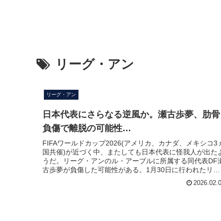
リーグ・アン
リーグ・アン
日本代表にさらなる逆風か。瀬古歩夢、肋骨
負傷で離脱の可能性…
FIFAワールドカップ2026(アメリカ、カナダ、メキシコ3
国共催)が近づく中、またしても日本代表に怪我人が出た
うだ。リーグ・アンのル・アーブルに所属する同代表DF
古歩夢が負傷した可能性がある。1月30日に行われたリー
グ・アン第20節RCランス戦（0-1で敗戦）の80分、相手
2026.02.
FWからプレッシャーを受けた瀬古は、背後から押され味
GKと激しく接触。