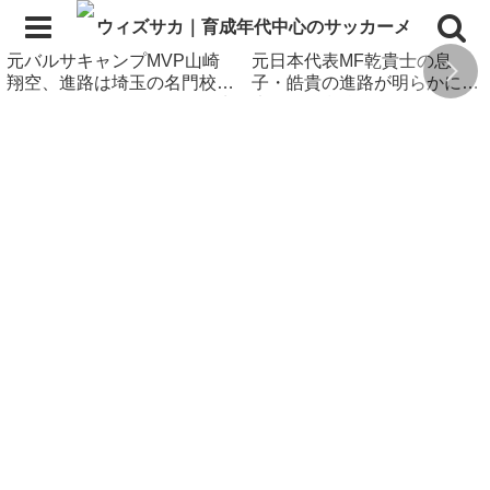
元バルサキャンプMVP山崎
元日本代表MF乾貴士の息
翔空、進路は埼玉の名門校！
子・皓貴の進路が明らかに！
アメージングアカデミーの先
大阪の強豪校へ進学
輩も在籍