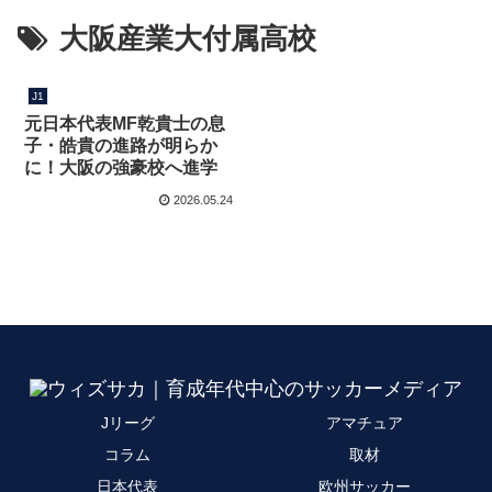
大阪産業大付属高校
J1
元日本代表MF乾貴士の息
子・皓貴の進路が明らか
に！大阪の強豪校へ進学
2026.05.24
Jリーグ
アマチュア
コラム
取材
日本代表
欧州サッカー