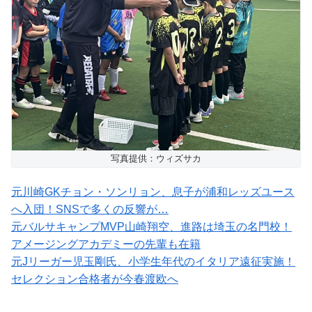
写真提供：ウィズサカ
元川崎GKチョン・ソンリョン、息子が浦和レッズユース
へ入団！SNSで多くの反響が…
元バルサキャンプMVP山崎翔空、進路は埼玉の名門校！
アメージングアカデミーの先輩も在籍
元Jリーガー児玉剛氏、小学生年代のイタリア遠征実施！
セレクション合格者が今春渡欧へ