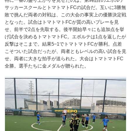
特に一番の盛り上がりを見せたのは、第9戦目のエボルテ
サッカースクールとトマトマトFCの試合だ。互いに3勝無
敗で挑んだ両者の対戦は、この大会の事実上の優勝決定戦
となった。試合はトマトマトFCが質の高いプレーを見
せ、前半で2点を先取する。後半開始早々にも追加点を挙
げ試合を決めるトマトマトFC。エボルテは1点を返したが
反撃はそこまで。結果5−1でトマトマトFCが勝利。点差
こそついた試合だったが、両者ともレベルの高い試合を見
せ、両者に大きな拍手が送られた。大会はトマトマトFC
全勝。選手たちに金メダルが贈られた。