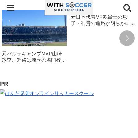
元日本代表MF乾貴士の息
子・皓貴の進路が明らかに！
大阪の強豪校へ進学
元バルサキャンプMVP山崎
翔空、進路は埼玉の名門校！
アメージングアカデミーの先
輩も在籍
PR