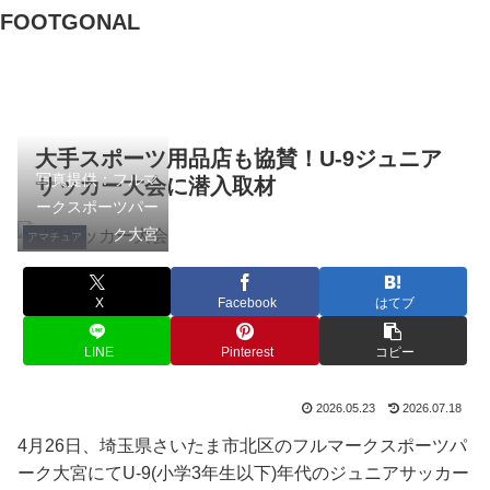
FOOTGONAL
大手スポーツ用品店も協賛！U-9ジュニア
写真提供：フルマ
サッカー大会に潜入取材
ークスポーツパー
ク大宮
アマチュア
X
Facebook
はてブ
LINE
Pinterest
コピー
2026.05.23
2026.07.18
4月26日、埼玉県さいたま市北区のフルマークスポーツパ
ーク大宮にてU-9(小学3年生以下)年代のジュニアサッカー